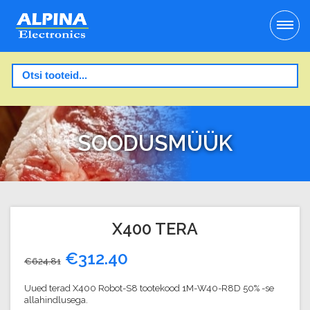
SOODUSMÜÜK
X400 TERA
€
312.40
€
624.81
Uued terad X400 Robot-S8 tootekood 1M-W40-R8D 50% -se
allahindlusega.