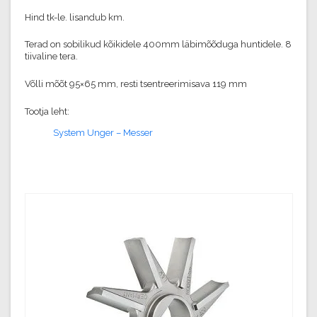
Hind tk-le. lisandub km.
Terad on sobilikud kõikidele 400mm läbimõõduga huntidele. 8
tiivaline tera.
Võlli mõõt 95×65 mm, resti tsentreerimisava 119 mm
Tootja leht:
System Unger – Messer