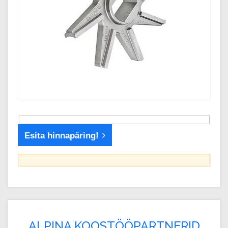
Esita hinnapäring!
ALPINA KOOSTÖÖPARTNERID