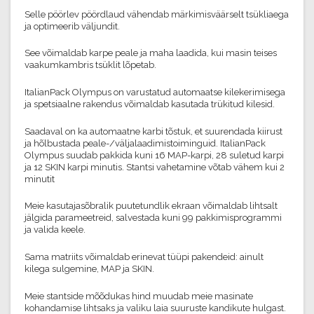
Selle pöörlev pöördlaud vähendab märkimisväärselt tsükliaega
ja optimeerib väljundit.
See võimaldab karpe peale ja maha laadida, kui masin teises
vaakumkambris tsüklit lõpetab.
ItalianPack Olympus on varustatud automaatse kilekerimisega
ja spetsiaalne rakendus võimaldab kasutada trükitud kilesid.
Saadaval on ka automaatne karbi tõstuk, et suurendada kiirust
ja hõlbustada peale-/väljalaadimistoiminguid. ItalianPack
Olympus suudab pakkida kuni 16 MAP-karpi, 28 suletud karpi
ja 12 SKIN karpi minutis. Stantsi vahetamine võtab vähem kui 2
minutit
Meie kasutajasõbralik puutetundlik ekraan võimaldab lihtsalt
jälgida parameetreid, salvestada kuni 99 pakkimisprogrammi
ja valida keele.
Sama matriits võimaldab erinevat tüüpi pakendeid: ainult
kilega sulgemine, MAP ja SKIN.
Meie stantside mõõdukas hind muudab meie masinate
kohandamise lihtsaks ja valiku laia suuruste kandikute hulgast.