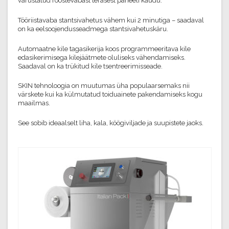
varustatud roostevabast terasest paneeli kaudu.
Tööriistavaba stantsivahetus vähem kui 2 minutiga – saadaval
on ka eelsoojendusseadmega stantsivahetuskäru.
Automaatne kile tagasikerija koos programmeeritava kile
edasikerimisega kilejäätmete oluliseks vähendamiseks.
Saadaval on ka trükitud kile tsentreerimisseade.
SKIN tehnoloogia on muutumas üha populaarsemaks nii
värskete kui ka külmutatud toiduainete pakendamiseks kogu
maailmas.
See sobib ideaalselt liha, kala, köögiviljade ja suupistete jaoks.