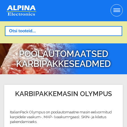
POOLAUTOMAATSED
KARBIPAKKESEADMED
KARBIPAKKEMASIN OLYMPUS
ItalianPack Olympus on poolautomaatne masin eelvormitud
karpidele vaakum-, MAP- (vaakum+gaas), SKIN- ja kiletus
pakendamiseks.