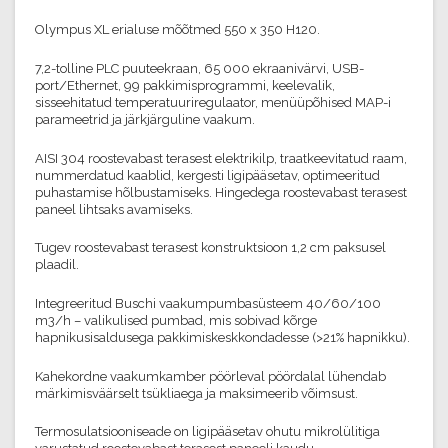
Olympus XL erialuse mõõtmed 550 x 350 H120.
7,2-tolline PLC puuteekraan, 65 000 ekraanivärvi, USB-
port/Ethernet, 99 pakkimisprogrammi, keelevalik,
sisseehitatud temperatuuriregulaator, menüüpõhised MAP-i
parameetrid ja järkjärguline vaakum.
AISI 304 roostevabast terasest elektrikilp, traatkeevitatud raam,
nummerdatud kaablid, kergesti ligipääsetav, optimeeritud
puhastamise hõlbustamiseks. Hingedega roostevabast terasest
paneel lihtsaks avamiseks.
Tugev roostevabast terasest konstruktsioon 1,2 cm paksusel
plaadil.
Integreeritud Buschi vaakumpumbasüsteem 40/60/100
m3/h – valikulised pumbad, mis sobivad kõrge
hapnikusisaldusega pakkimiskeskkondadesse (>21% hapnikku).
Kahekordne vaakumkamber pöörleval pöördalal lühendab
märkimisväärselt tsükliaega ja maksimeerib võimsust.
Termosulatsiooniseade on ligipääsetav ohutu mikrolülitiga