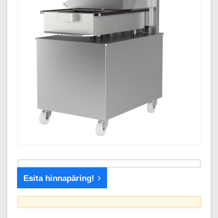
Esita hinnapäring!