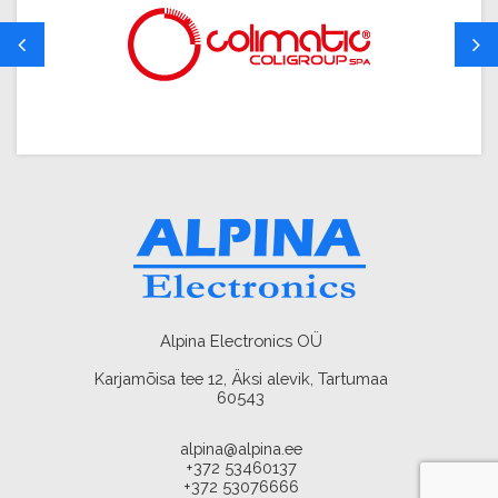
Alpina Electronics OÜ
Karjamõisa tee 12, Äksi alevik, Tartumaa
60543
alpina@alpina.ee
+372 53460137
+372 53076666
AMA