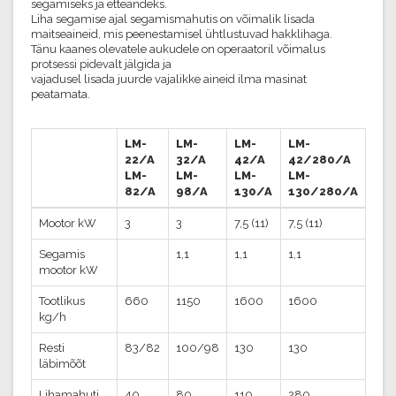
segamiseks ja etteandeks.
Liha segamise ajal segamismahutis on võimalik lisada
maitseaineid, mis peenestamisel ühtlustuvad hakklihaga.
Tänu kaanes olevatele aukudele on operaatoril võimalus
protsessi pidevalt jälgida ja
vajadusel lisada juurde vajalikke aineid ilma masinat
peatamata.
LM-
LM-
LM-
LM-
22/A
32/A
42/A
42/280/A
LM-
LM-
LM-
LM-
82/A
98/A
130/A
130/280/A
Mootor kW
3
3
7,5 (11)
7,5 (11)
Segamis
1,1
1,1
1,1
mootor kW
Tootlikus
660
1150
1600
1600
kg/h
Resti
83/82
100/98
130
130
läbimõõt
Lihamahuti
40
80
110
280