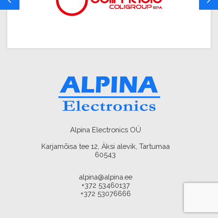
Alpina Electronics OÜ
Karjamõisa tee 12, Äksi alevik, Tartumaa
60543
alpina@alpina.ee
+372 53460137
+372 53076666
AMA