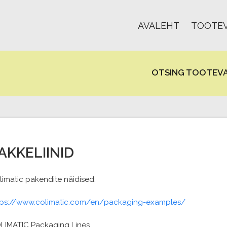
AVALEHT
TOOTEV
OTSING TOOTEVA
AKKELIINID
limatic pakendite näidised:
tps://www.colimatic.com/en/packaging-examples/
LIMATIC Packaging Lines