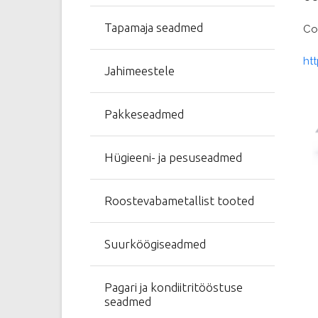
Tapamaja seadmed
Col
ht
Jahimeestele
Pakkeseadmed
Hügieeni- ja pesuseadmed
Roostevabametallist tooted
Suurköögiseadmed
Pagari ja kondiitritööstuse
seadmed