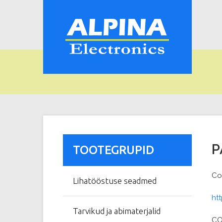
P
TOOTEGRUPID
Co
Lihatööstuse seadmed
ht
Tarvikud ja abimaterjalid
CO