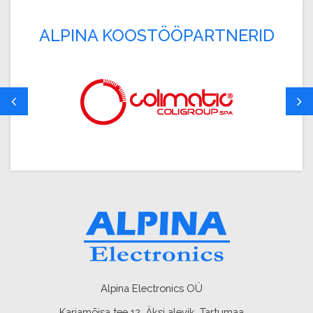
ALPINA KOOSTÖÖPARTNERID
Alpina Electronics OÜ
Karjamõisa tee 12, Äksi alevik, Tartumaa