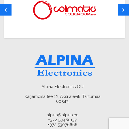
Alpina Electronics OÜ
Karjamõisa tee 12, Äksi alevik, Tartumaa
60543
alpina@alpina.ee
+372 53460137
+372 53076666
AMA