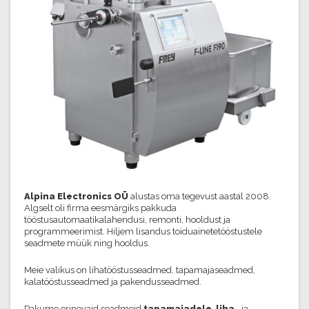
Alpina Electronics OÜ
alustas oma tegevust aastal 2008.
Algselt oli firma eesmärgiks pakkuda
tööstusautomaatikalahendusi, remonti, hooldust ja
programmeerimist. Hiljem lisandus toiduainetetööstustele
seadmete müük ning hooldus.
Meie valikus on lihatööstusseadmed, tapamajaseadmed,
kalatööstusseadmed ja pakendusseadmed.
Pakume erinevaid seadmeid
tapamajadele
,
liha
– ja