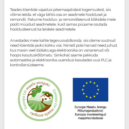
Teades klientide vajadusi pikemaajalistest kogemustest, siis
võime öelda, et väga tähtis osa on seadmete hooldusel ja
remondil. Pakume hooldus- ja remonditeenust kõikidele meie
poolt müüdud seadmetele, kuid samas püüame osutada
hooldusteenust ka teistele seadmetele.
Arvestades meie kahte tegevusvaldkonda, siis oleme suutnud
need klientide jaoks kokku viia. Nimelt pole harvad need juhud,
kus masin veel töötaks aga elektroonika on vananenud või
hoopis kasutuskõlbmatu. Siinkohal saame pakkuda
automaatika ja elektroonika uuendusi kasutades uusi PLC ja
kontrollersüsteeme.