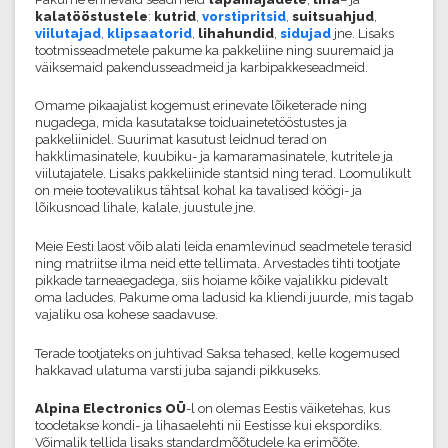
kalatööstustele
:
kutrid
,
vorstipritsid
,
suitsuahjud
,
viilutajad
,
klipsaatorid
,
lihahundid
,
sidujad
jne. Lisaks
tootmisseadmetele pakume ka pakkeliine ning suuremaid ja
väiksemaid pakendusseadmeid ja karbipakkeseadmeid.
Omame pikaajalist kogemust erinevate lõiketerade ning
nugadega, mida kasutatakse toiduainetetööstustes ja
pakkeliinidel. Suurimat kasutust leidnud terad on
hakklimasinatele, kuubiku- ja kamaramasinatele, kutritele ja
viilutajatele. Lisaks pakkeliinide stantsid ning terad. Loomulikult
on meie tootevalikus tähtsal kohal ka tavalised köögi- ja
lõikusnoad lihale, kalale, juustule jne.
Meie Eesti laost võib alati leida enamlevinud seadmetele terasid
ning matriitse ilma neid ette tellimata. Arvestades tihti tootjate
pikkade tarneaegadega, siis hoiame kõike vajalikku pidevalt
oma ladudes. Pakume oma ladusid ka kliendi juurde, mis tagab
vajaliku osa kohese saadavuse.
Terade tootjateks on juhtivad Saksa tehased, kelle kogemused
hakkavad ulatuma varsti juba sajandi pikkuseks.
Alpina Electronics OÜ
-l on olemas Eestis väiketehas, kus
toodetakse kondi- ja lihasaelehti nii Eestisse kui ekspordiks.
Võimalik tellida lisaks standardmõõtudele ka erimõõte.