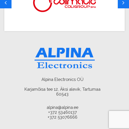
Alpina Electronics OÜ
Karjamõisa tee 12, Äksi alevik, Tartumaa
60543
alpina@alpina.ee
+372 53460137
+372 53076666
AMA